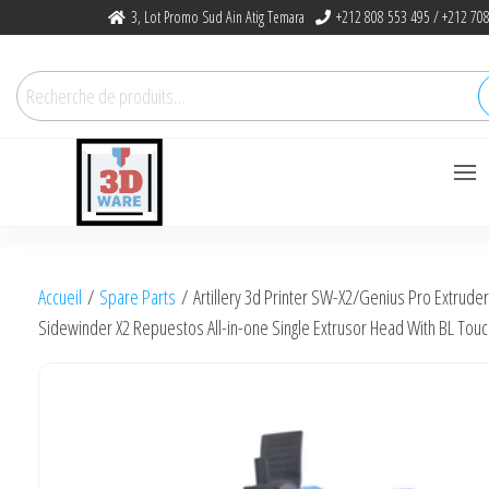
Skip
3, Lot Promo Sud Ain Atig Temara
+212 808 553 495 / +212 708
to
the
Recherche
content
pour :
3dware, N 1
Let's Promote DIY
3D Printing
Accueil
/
Spare Parts
/ Artillery 3d Printer SW-X2/Genius Pro Extruder 
in Morocco
Sidewinder X2 Repuestos All-in-one Single Extrusor Head With BL Tou