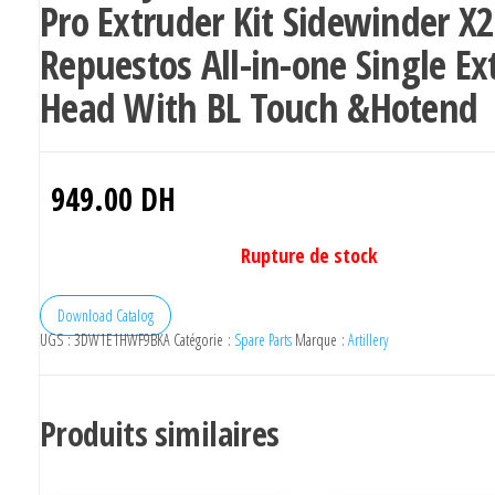
Pro Extruder Kit Sidewinder X2
Repuestos All-in-one Single Ex
Head With BL Touch &Hotend
949.00
DH
Rupture de stock
Download Catalog
UGS :
3DW1E1HWF9BKA
Catégorie :
Spare Parts
Marque :
Artillery
Produits similaires