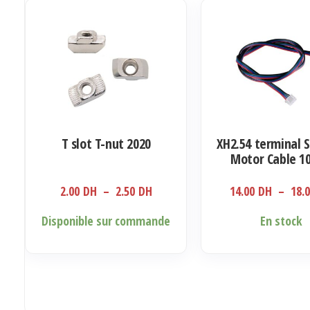
T slot T-nut 2020
XH2.54 terminal 
Motor Cable 1
Plage
2.00
DH
–
2.50
DH
14.00
DH
–
18.
de
Ce
Ce
Disponible sur commande
En stock
prix :
produit
produit
2.00 DH
a
a
à
plusieurs
plusieurs
2.50 DH
variations.
variations.