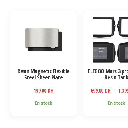
plusieurs
349.00 DH
variations.
Les
options
peuvent
être
choisies
sur
la
Resin Magnetic Flexible
ELEGOO Mars 3 pro
page
Steel Sheet Plate
Resin Tan
du
produit
199.00
DH
699.00
DH
–
1,39
Ce
En stock
En stock
produit
a
plusieurs