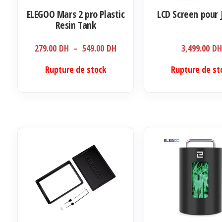
ELEGOO Mars 2 pro Plastic
LCD Screen pour 
Resin Tank
Plage
279.00
DH
–
549.00
DH
3,499.00
D
de
Ce
Rupture de stock
Rupture de st
prix :
produit
279.00 DH
a
à
plusieurs
549.00 DH
variations.
Les
options
peuvent
être
choisies
sur
la