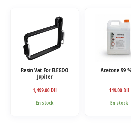
variations.
Les
options
peuvent
être
choisies
sur
la
Resin Vat For ELEGOO
Acetone 99 %
page
Jupiter
du
produit
1,499.00
DH
149.00
DH
En stock
En stock