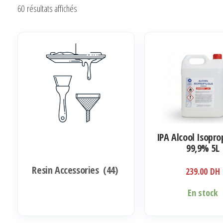
Trié
60 résultats affichés
du
plus
récent
au
plus
ancien
IPA Alcool Isopro
99,9% 5L
Resin Accessories
(44)
239.00
DH
En stock