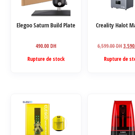
Elegoo Saturn Build Plate
Creality Halot M
Le
490.00
DH
6,599.00
DH
3,59
prix
Rupture de stock
Rupture de st
initia
était 
6,599