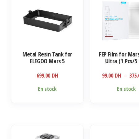
options
peuvent
être
choisies
sur
la
Metal Resin Tank for
FEP Film for Mar
page
ELEGOO Mars 5
Ultra (1 Pcs/5 
du
produit
699.00
DH
99.00
DH
–
375
Ce
En stock
En stock
produit
a
plusieurs
variations.
Les