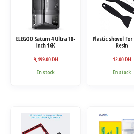
être
choisies
sur
la
ELEGOO Saturn 4 Ultra 10-
Plastic shovel For
page
inch 16K
Resin
du
produit
9,499.00
DH
12.00
DH
En stock
En stock