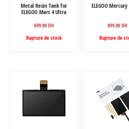
Metal Resin Tank for
ELEGOO Mercury 
page
ELEGOO Mars 4 Ultra
du
produit
699.00
DH
899.00
DH
Rupture de stock
Rupture de st