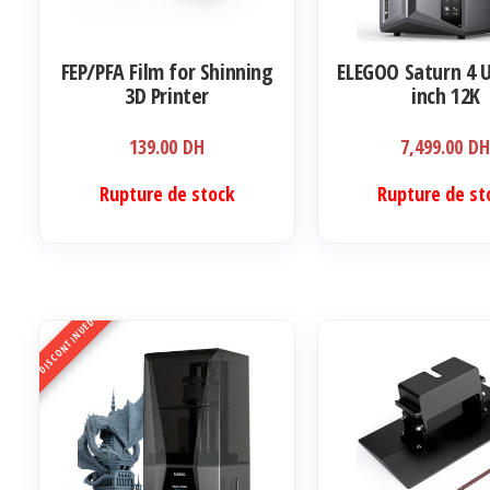
FEP/PFA Film for Shinning
ELEGOO Saturn 4 U
3D Printer
inch 12K
139.00
DH
7,499.00
D
Rupture de stock
Rupture de st
DISCONTINUED