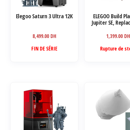
Elegoo Saturn 3 Ultra 12K
ELEGOO Build Pla
Jupiter SE, Repl
Build Platform
Laser-Carved Su
8,499.00
DH
1,399.00
D
Compatible with
Jupiter SE 3D Prin
FIN DE SÉRIE
Rupture de st
* 166 * 11.