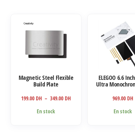
Magnetic Steel Flexible
ELEGOO 6.6 Inch
Build Plate
Ultra Monochro
Mars 3 Pro LCD R
Printer
Plage
199.00
DH
–
349.00
DH
969.00
DH
de
Ce
En stock
En stock
prix :
produit
199.00 DH
a
à