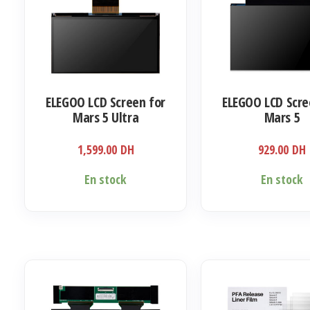
peuvent
être
choisies
sur
la
ELEGOO LCD Screen for
ELEGOO LCD Scre
page
Mars 5 Ultra
Mars 5
du
produit
1,599.00
DH
929.00
DH
En stock
En stock