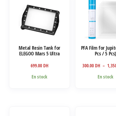
Metal Resin Tank for
PFA Film for Jupit
ELEGOO Mars 5 Ultra
Pcs / 5 Pcs
699.00
DH
300.00
DH
–
1,35
Ce
En stock
En stock
produit
a
plusieurs
variations.
Les