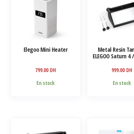
options
peuvent
être
choisies
sur
la
Elegoo Mini Heater
Metal Resin Tan
page
ELEGOO Saturn 4 /
du
4 Ultra
produit
799.00
DH
999.00
DH
En stock
En stock