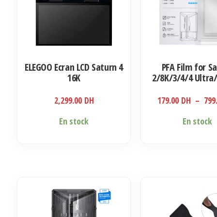
ELEGOO Ecran LCD Saturn 4
PFA Film for S
16K
2/8K/3/4/4 Ultra/
16K (1 Pcs/5 P
2,299.00
DH
179.00
DH
–
799
Ce
En stock
En stock
produit
a
plusieurs
variations.
Les
options
peuvent