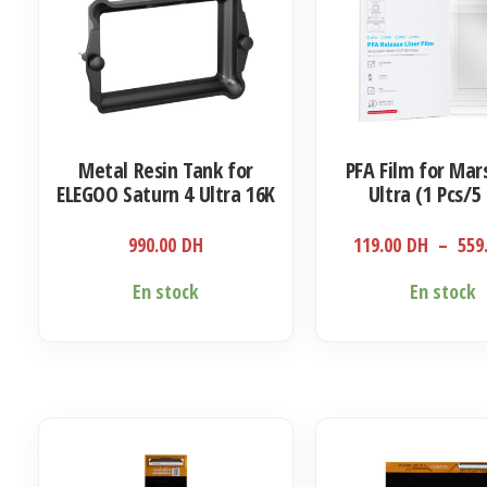
Metal Resin Tank for
PFA Film for Mar
ELEGOO Saturn 4 Ultra 16K
Ultra (1 Pcs/5 
990.00
DH
119.00
DH
–
559
Ce
En stock
En stock
produit
a
plusieurs
variations.
Les
options