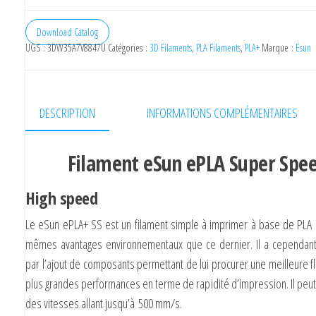
Esun
Filament
Download Catalog
UGS :
3DW35A7V8847U
Catégories :
3D Filaments
,
PLA Filaments
,
PLA+
Marque :
Esun
ePLA+SS
Silver,
1,75
mm
DESCRIPTION
INFORMATIONS COMPLÉMENTAIRES
/
1Kg
Filament eSun ePLA Super Spe
High speed
Le eSun ePLA+ SS est un filament simple à imprimer à base de PLA e
mêmes avantages environnementaux que ce dernier. Il a cependant
par l’ajout de composants permettant de lui procurer une
meilleure fl
plus grandes performances en terme de rapidité d’impression. Il peut ê
des vitesses allant jusqu’à
500 mm/s
.