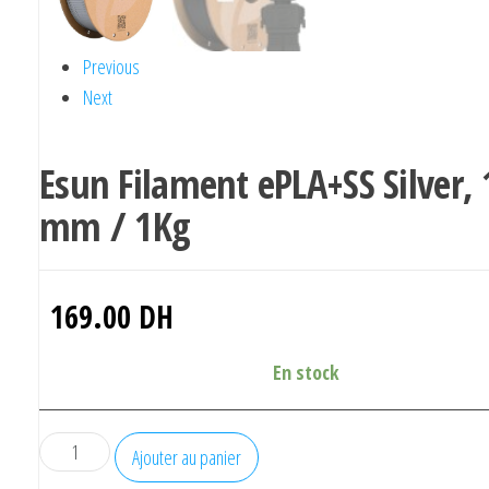
Previous
Next
Esun Filament ePLA+SS Silver, 
mm / 1Kg
169.00
DH
En stock
quantité
Ajouter au panier
de