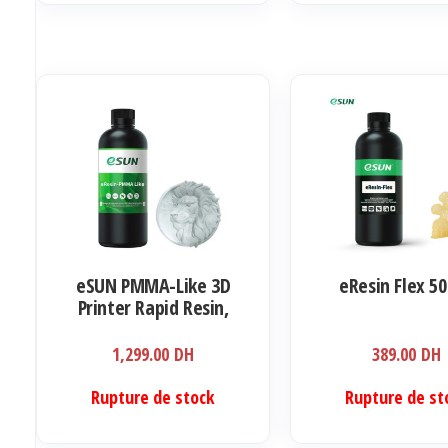
eSUN PMMA-Like 3D
eResin Flex 5
Printer Rapid Resin,
405nm LCD UV-Curing
Ultra Transparency
1,299.00
DH
389.00
DH
Acrylic 1000ml
Rupture de stock
Rupture de st