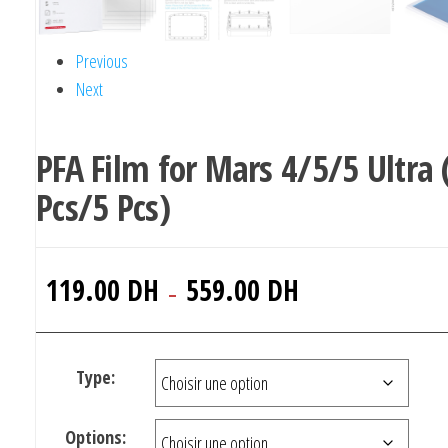
Previous
Next
PFA Film for Mars 4/5/5 Ultra 
Pcs/5 Pcs)
Plage
119.00
DH
559.00
DH
–
de
prix :
119.00 DH
Type:
à
559.00 DH
Options: