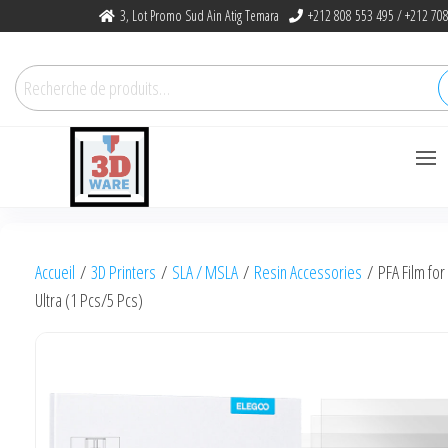
Skip
3, Lot Promo Sud Ain Atig Temara
+212 808 553 495 / +212 708
to
the
Recherche
content
pour :
3dware, N 1
Let's Promote DIY
3D Printing
Accueil
/
3D Printers
/
SLA / MSLA
/
Resin Accessories
/ PFA Film for
in Morocco
Ultra (1 Pcs/5 Pcs)