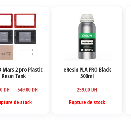
 Mars 2 pro Plastic
eResin PLA PRO Black
Resin Tank
500ml
Plage
00
DH
–
549.00
DH
259.00
DH
de
upture de stock
Rupture de stock
prix :
279.00 DH
à
549.00 DH