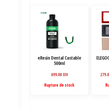
Ce
produit
a
plusieurs
variations.
Les
options
eResin Dental Castable
ELEGOO
peuvent
500ml
être
699.00
DH
279.
choisies
sur
Rupture de stock
R
la
page
du
produit