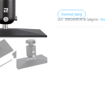
Download Catalog
UGS :
3DWG4O6F5391W
Catégories :
Res