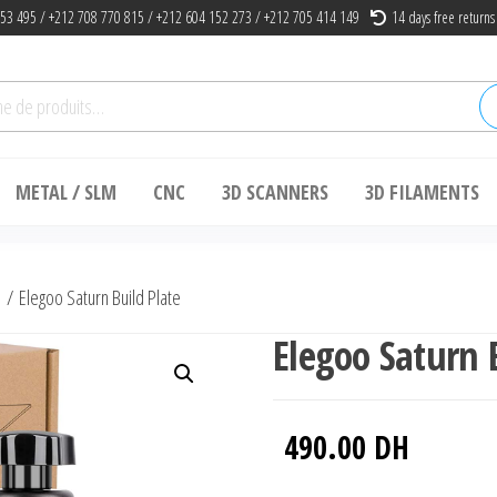
53 495 / +212 708 770 815 / +212 604 152 273 / +212 705 414 149
14 days free returns
he
METAL / SLM
CNC
3D SCANNERS
3D FILAMENTS
s
/ Elegoo Saturn Build Plate
Elegoo Saturn 
490.00
DH