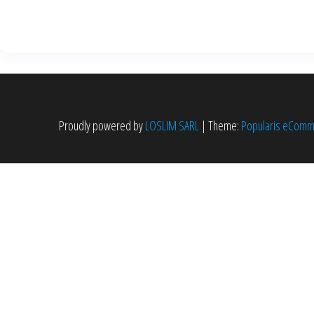
Proudly powered by
LOSLIM SARL
|
Theme:
Popularis eCom