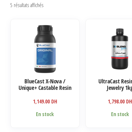
Trié
5 résultats affichés
du
plus
récent
au
plus
ancien
BlueCast X-Nova /
UltraCast Resi
Unique+ Castable Resin
Jewelry 1k
for Jewelry 500ml
1,149.00
DH
1,798.00
D
En stock
En stock