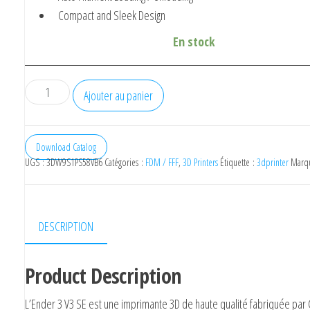
Compact and Sleek Design
En stock
quantité
Ajouter au panier
de
Creality
Ender
Download Catalog
UGS :
3DW9S1PS58VB6
Catégories :
FDM / FFF
,
3D Printers
Étiquette :
3dprinter
Marq
3
V3
SE
DESCRIPTION
Product Description
L’Ender 3 V3 SE est une imprimante 3D de haute qualité fabriquée par C